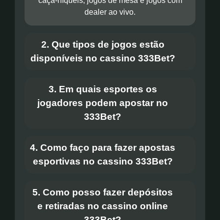
caça-níqueis, jogos de mesa e jogos com
dealer ao vivo.
2. Que tipos de jogos estão
disponíveis no cassino 333Bet?
3. Em quais esportes os
jogadores podem apostar no
333Bet?
4. Como faço para fazer apostas
esportivas no cassino 333Bet?
5. Como posso fazer depósitos
e retiradas no cassino online
333Bet?