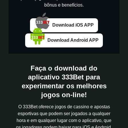
bônus e benefícios.
Download iOS APP
Download Android APP
Faça o download do
aplicativo 333Bet para
experimentar os melhores
jogos on-line!
O 333Bet oferece jogos de cassino e apostas
esportivas que podem ser jogados a qualquer
hora e em qualquer lugar com o aplicativo, que
os jogadores podem baixar para iOS e Android.