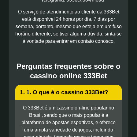
O serviço de atendimento ao cliente da 333Bet
está disponível 24 horas por dia, 7 dias por
semana, portanto, mesmo que esteja em um fuso
horário diferente, se tiver alguma dúvida, sinta-se
à vontade para entrar em contato conosco.
Perguntas frequentes sobre o
cassino online 333Bet
1. 1. O que é o cassino 333Bet?
O 333Bet é um cassino on-line popular no
Brasil, sendo que o mais popular é a
plataforma de apostas esportivas, e oferece
uma ampla variedade de jogos, incluindo