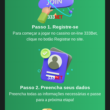
Passo 1. Registre-se
Para começar a jogar no cassino on-line 333Bet,
clique no botão Registrar no site.
Passo 2. Preencha seus dados
Preencha todas as informações necessárias e passe
para a próxima etapa!