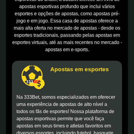
apostas esportivas profundo que inclui vários
esportes e opções de apostas, como apostas pré-
jogo e em jogo. Essa casa de apostas oferece a
mais alta oferta no mercado de apostas - desde os
esportes tradicionais, passando pelas apostas em
esportes virtuais, até as mais recentes no mercado -
apostas em e-sports.
Apostas em esportes
Na 333Bet, somos especializados em oferecer
uma experiência de apostas de alto nível a
todos os fãs de esportes! Nossa plataforma de
apostas esportivas permite que você faça
apostas em seus times e atletas favoritos em
diversos esportes, incluindo futebol, basquete,