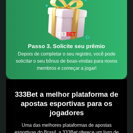
Passo 3. Solicite seu prêmio
Depois de completar o seu registro, você pode
solicitar o seu bônus de boas-vindas para novos
membros e começar a jogar!
333Bet a melhor plataforma de
apostas esportivas para os
jogadores
Uma das melhores plataformas de apostas
esportivas do Brasil, a 333Bet oferece um livro de