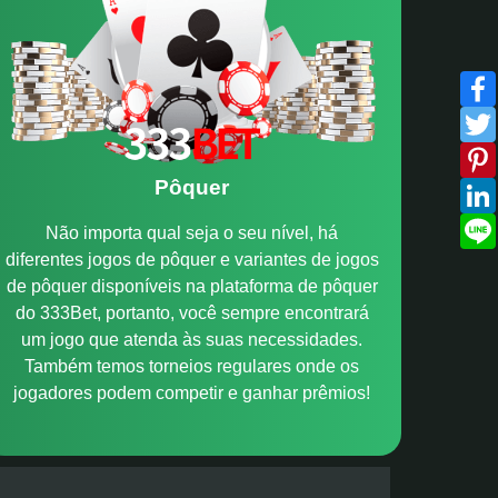
Pôquer
Não importa qual seja o seu nível, há
diferentes jogos de pôquer e variantes de jogos
de pôquer disponíveis na plataforma de pôquer
do 333Bet, portanto, você sempre encontrará
um jogo que atenda às suas necessidades.
Também temos torneios regulares onde os
jogadores podem competir e ganhar prêmios!