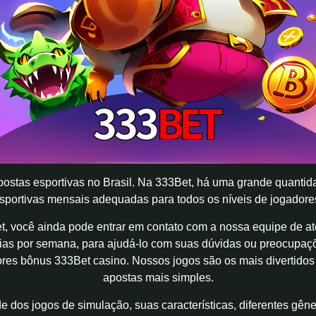
apostas esportivas no Brasil. Na 333Bet, há uma grande quant
sportivas mensais adequadas para todos os níveis de jogadore
t, você ainda pode entrar em contato com a nossa equipe de a
 dias por semana, para ajudá-lo com suas dúvidas ou preocupaçõ
 bônus 333Bet casino. Nossos jogos são os mais divertidos e
apostas mais simples.
e dos jogos de simulação, suas características, diferentes gê