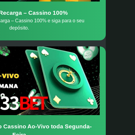
Recarga – Cassino 100%
arga – Cassino 100% e siga para o seu
depósito.
 Cassino Ao-Vivo toda Segunda-
Feira