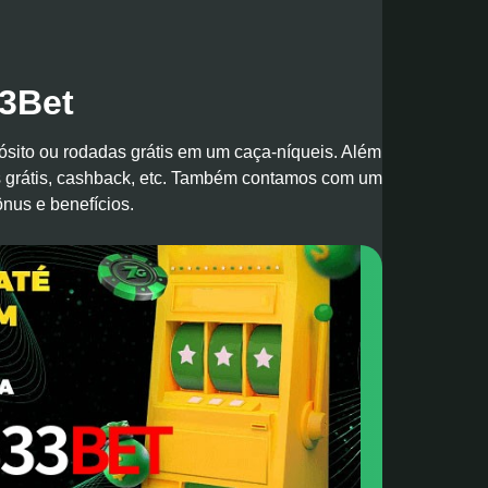
3Bet
ósito ou rodadas grátis em um caça-níqueis. Além
s grátis, cashback, etc. Também contamos com um
nus e benefícios.