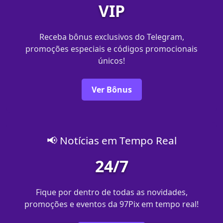
VIP
Receba bônus exclusivos do Telegram,
promoções especiais e códigos promocionais
únicos!
Ver Bônus
📢 Notícias em Tempo Real
24/7
Fique por dentro de todas as novidades,
promoções e eventos da 97Pix em tempo real!