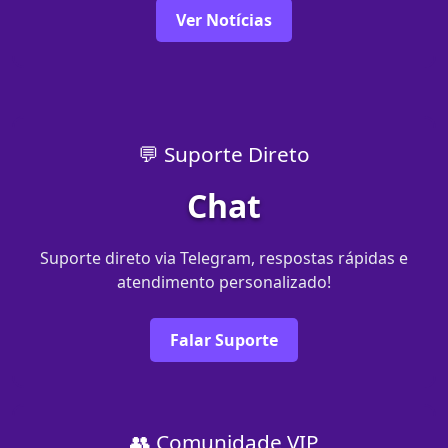
Ver Notícias
💬 Suporte Direto
Chat
Suporte direto via Telegram, respostas rápidas e
atendimento personalizado!
Falar Suporte
👥 Comunidade VIP