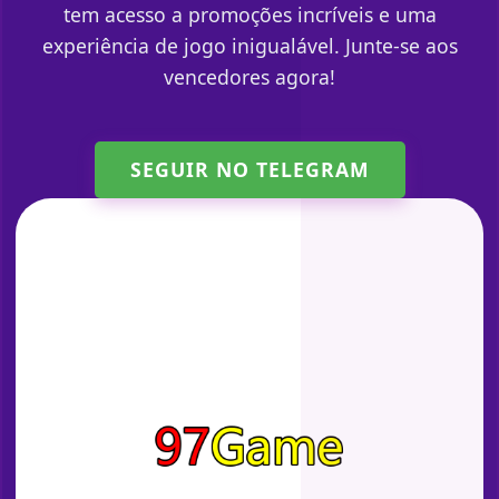
tem acesso a promoções incríveis e uma
experiência de jogo inigualável. Junte-se aos
vencedores agora!
SEGUIR NO TELEGRAM