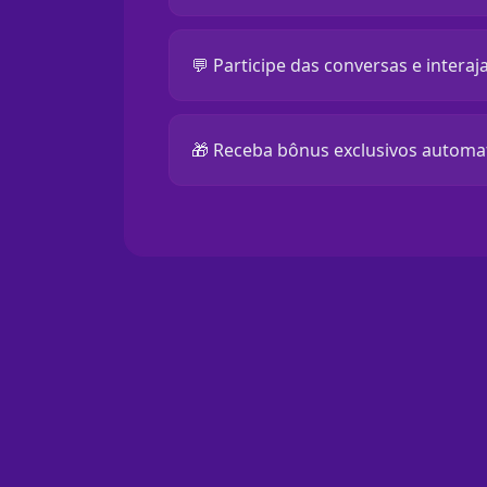
💬 Participe das conversas e interaj
🎁 Receba bônus exclusivos autom