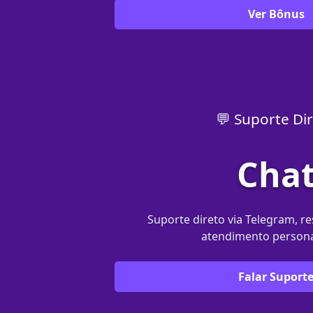
Ver Bônus
💬 Suporte Di
Cha
Suporte direto via Telegram, r
atendimento persona
Falar Suport