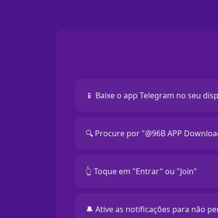
📱 Baixe o app Telegram no seu disp
🔍 Procure por "@96B APP Download
👆 Toque em "Entrar" ou "Join"
🔔 Ative as notificações para não p