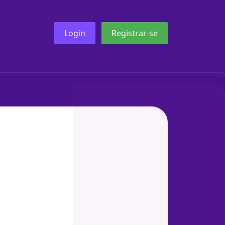
Login
Registrar-se