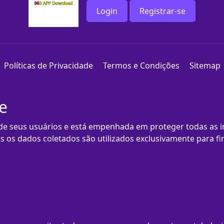
Login
Registrar-se
Políticas de Privacidade
Termos e Condições
Sitemap
de
 de seus usuários e está empenhada em proteger todas as 
 os dados coletados são utilizados exclusivamente para fi