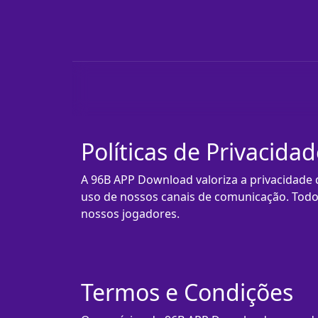
Políticas de Privacida
A 96B APP Download valoriza a privacidade
uso de nossos canais de comunicação. Todos
nossos jogadores.
Termos e Condições