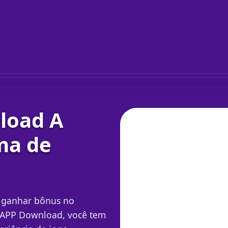
load A
ma de
 ganhar bônus no
B APP Download, você tem