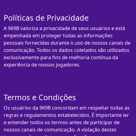
Políticas de Privacidade
A 969B valoriza a privacidade de seus usuários e está
empenhada em proteger todas as informações
pessoais fornecidas durante o uso de nossos canais de
comunicação. Todos os dados coletados são utilizados
exclusivamente para fins de melhoria contínua da
experiência de nossos jogadores.
Termos e Condições
Os usuários da 969B concordam em respeitar todas as
regras e regulamentos estabelecidos. É importante ler
e entender todos os termos antes de participar de
nossos canais de comunicação. A violação destes