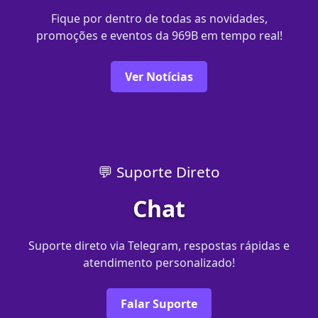
Fique por dentro de todas as novidades,
promoções e eventos da 969B em tempo real!
Ver Notícias
💬 Suporte Direto
Chat
Suporte direto via Telegram, respostas rápidas e
atendimento personalizado!
Falar Suporte