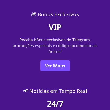
🎁 Bônus Exclusivos
VIP
Receba bônus exclusivos do Telegram,
promoções especiais e códigos promocionais
únicos!
Ver Bônus
📢 Notícias em Tempo Real
24/7