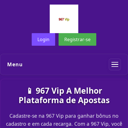
Login
Registrar-se
Menu
📱 967 Vip A Melhor
Plataforma de Apostas
Cadastre-se na 967 Vip para ganhar bônus no
cadastro e em cada recarga. Com a 967 Vip, você