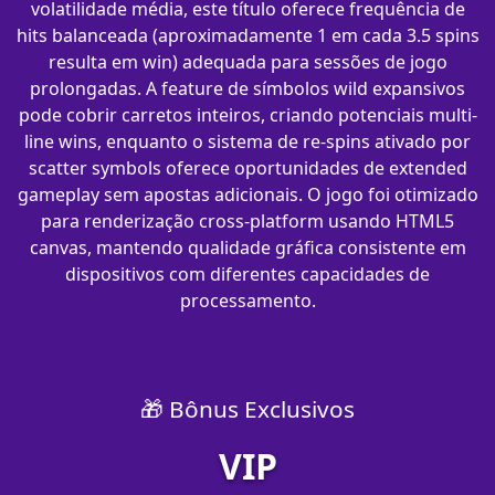
volatilidade média, este título oferece frequência de
hits balanceada (aproximadamente 1 em cada 3.5 spins
resulta em win) adequada para sessões de jogo
prolongadas. A feature de símbolos wild expansivos
pode cobrir carretos inteiros, criando potenciais multi-
line wins, enquanto o sistema de re-spins ativado por
scatter symbols oferece oportunidades de extended
gameplay sem apostas adicionais. O jogo foi otimizado
para renderização cross-platform usando HTML5
canvas, mantendo qualidade gráfica consistente em
dispositivos com diferentes capacidades de
processamento.
🎁 Bônus Exclusivos
VIP