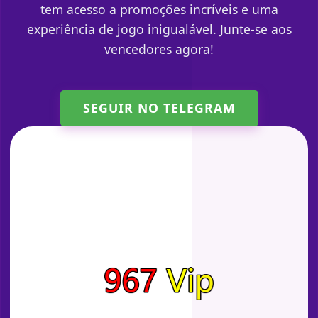
tem acesso a promoções incríveis e uma
experiência de jogo inigualável. Junte-se aos
vencedores agora!
SEGUIR NO TELEGRAM