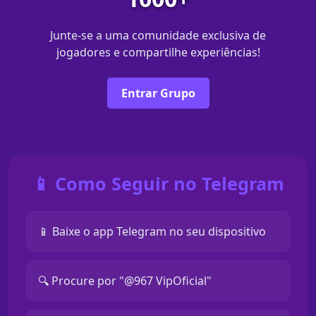
Junte-se a uma comunidade exclusiva de
jogadores e compartilhe experiências!
Entrar Grupo
📱 Como Seguir no Telegram
📱 Baixe o app Telegram no seu dispositivo
🔍 Procure por "@967 VipOficial"