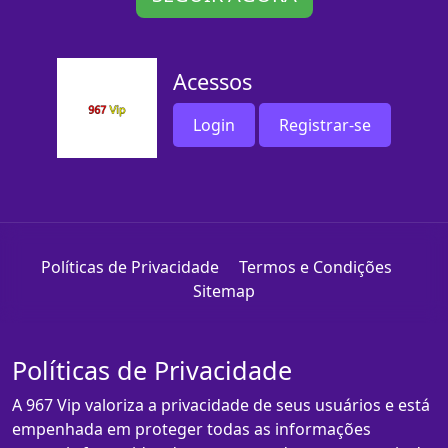
Acessos
Login
Registrar-se
Políticas de Privacidade
Termos e Condições
Sitemap
Políticas de Privacidade
A 967 Vip valoriza a privacidade de seus usuários e está
empenhada em proteger todas as informações