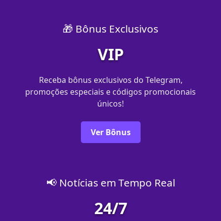
🎁 Bônus Exclusivos
VIP
Receba bônus exclusivos do Telegram,
promoções especiais e códigos promocionais
únicos!
Ver Bônus
📢 Notícias em Tempo Real
24/7