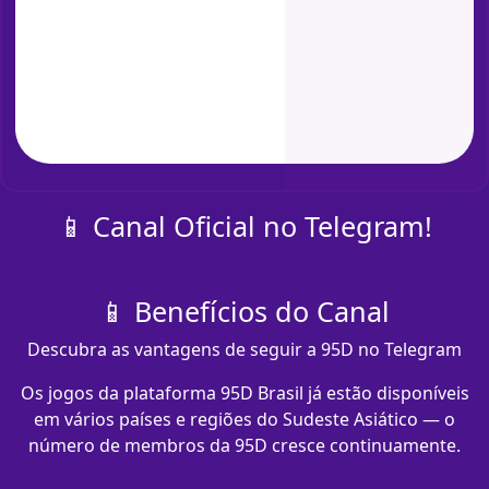
📱 Canal Oficial no Telegram!
📱 Benefícios do Canal
Descubra as vantagens de seguir a 95D no Telegram
Os jogos da plataforma 95D Brasil já estão disponíveis
em vários países e regiões do Sudeste Asiático — o
número de membros da 95D cresce continuamente.