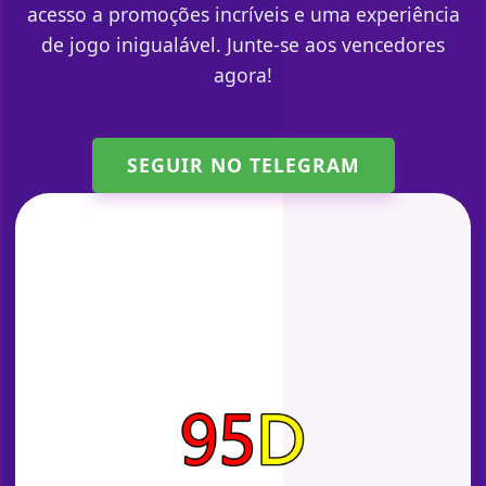
acesso a promoções incríveis e uma experiência
de jogo inigualável. Junte-se aos vencedores
agora!
SEGUIR NO TELEGRAM