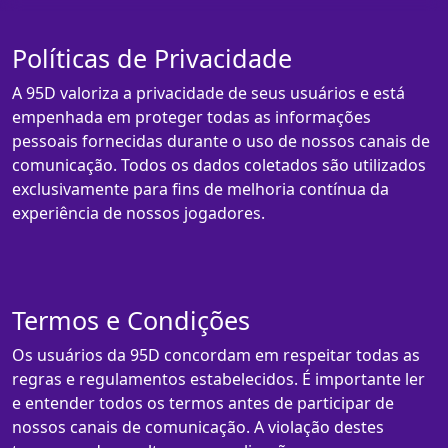
Políticas de Privacidade
A 95D valoriza a privacidade de seus usuários e está
empenhada em proteger todas as informações
pessoais fornecidas durante o uso de nossos canais de
comunicação. Todos os dados coletados são utilizados
exclusivamente para fins de melhoria contínua da
experiência de nossos jogadores.
Termos e Condições
Os usuários da 95D concordam em respeitar todas as
regras e regulamentos estabelecidos. É importante ler
e entender todos os termos antes de participar de
nossos canais de comunicação. A violação destes