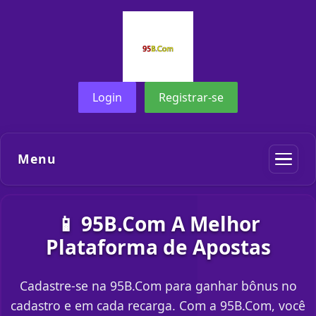
Login
Registrar-se
Menu
📱 95B.Com A Melhor
Plataforma de Apostas
Cadastre-se na 95B.Com para ganhar bônus no
cadastro e em cada recarga. Com a 95B.Com, você