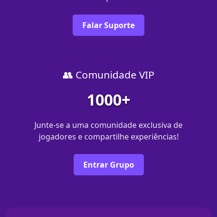
Falar Suporte
👥 Comunidade VIP
1000+
Junte-se a uma comunidade exclusiva de
jogadores e compartilhe experiências!
Entrar Grupo