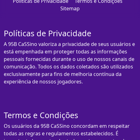
Políticas de Privacidade
Termos e Condições
Sitemap
Políticas de Privacidade
A 95B CaSSino valoriza a privacidade de seus usuários e
está empenhada em proteger todas as informações
pessoais fornecidas durante o uso de nossos canais de
comunicação. Todos os dados coletados são utilizados
exclusivamente para fins de melhoria contínua da
experiência de nossos jogadores.
Termos e Condições
Os usuários da 95B CaSSino concordam em respeitar
todas as regras e regulamentos estabelecidos. É