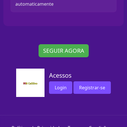
automaticamente
SEGUIR AGORA
Acessos
Login
Registrar-se