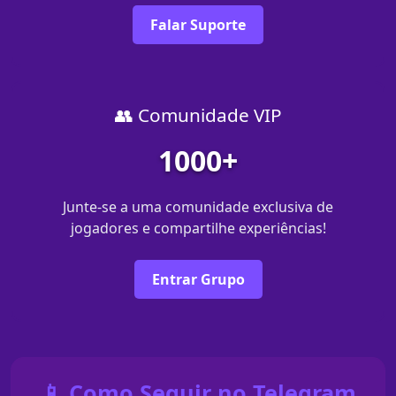
Falar Suporte
👥 Comunidade VIP
1000+
Junte-se a uma comunidade exclusiva de
jogadores e compartilhe experiências!
Entrar Grupo
📱 Como Seguir no Telegram