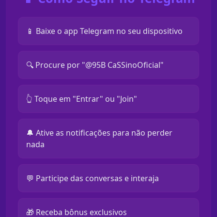
📱 Baixe o app Telegram no seu dispositivo
🔍 Procure por "@95B CaSSinoOficial"
👆 Toque em "Entrar" ou "Join"
🔔 Ative as notificações para não perder
nada
💬 Participe das conversas e interaja
🎁 Receba bônus exclusivos