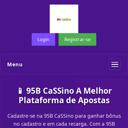
Login
Registrar-se
Menu
📱 95B CaSSino A Melhor
Plataforma de Apostas
Cadastre-se na 95B CaSSino para ganhar bônus
no cadastro e em cada recarga. Com a 95B