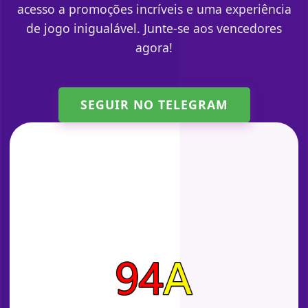
acesso a promoções incríveis e uma experiência
de jogo inigualável. Junte-se aos vencedores
agora!
SEGUIR NO TELEGRAM