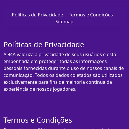
Políticas de Privacidade
Termos e Condições
Sitemap
Políticas de Privacidade
A 94A valoriza a privacidade de seus usuários e está
empenhada em proteger todas as informações
pessoais fornecidas durante o uso de nossos canais de
comunicação. Todos os dados coletados são utilizados
exclusivamente para fins de melhoria contínua da
experiência de nossos jogadores.
Termos e Condições