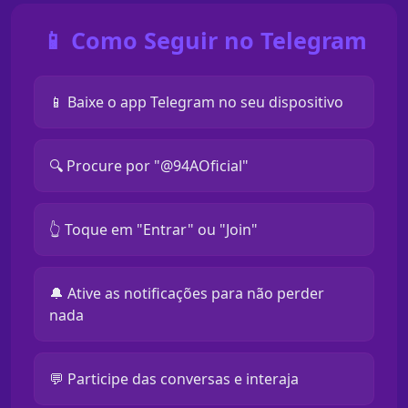
📱 Como Seguir no Telegram
📱 Baixe o app Telegram no seu dispositivo
🔍 Procure por "@94AOficial"
👆 Toque em "Entrar" ou "Join"
🔔 Ative as notificações para não perder
nada
💬 Participe das conversas e interaja