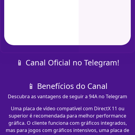
📱 Canal Oficial no Telegram!
📱 Benefícios do Canal
Descubra as vantagens de seguir a 94A no Telegram
Uma placa de vídeo compatível com DirectX 11 ou
superior é recomendada para melhor performance
gráfica. O cliente funciona com gráficos integrados,
mas para jogos com gráficos intensivos, uma placa de