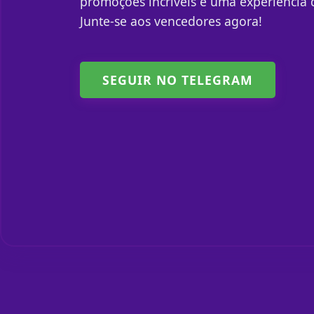
promoções incríveis e uma experiência d
Junte-se aos vencedores agora!
SEGUIR NO TELEGRAM