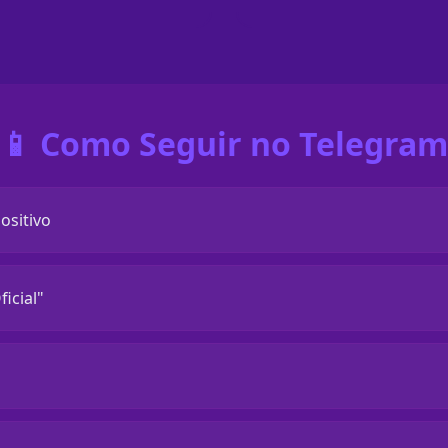
📱 Como Seguir no Telegram
ositivo
icial"