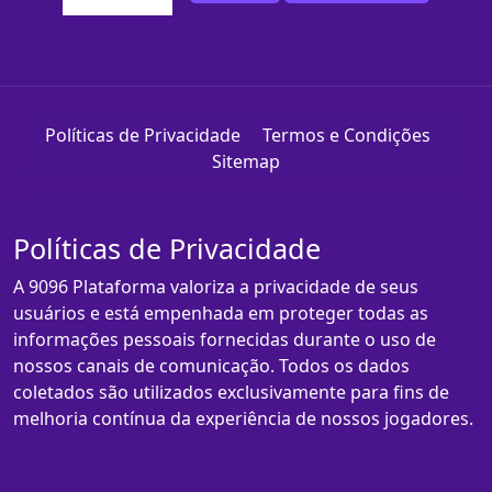
Políticas de Privacidade
Termos e Condições
Sitemap
Políticas de Privacidade
A 9096 Plataforma valoriza a privacidade de seus
usuários e está empenhada em proteger todas as
informações pessoais fornecidas durante o uso de
nossos canais de comunicação. Todos os dados
coletados são utilizados exclusivamente para fins de
melhoria contínua da experiência de nossos jogadores.