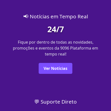
📢 Notícias em Tempo Real
24/7
Fique por dentro de todas as novidades,
promoções e eventos da 9096 Plataforma em
tempo real!
Ver Notícias
💬 Suporte Direto