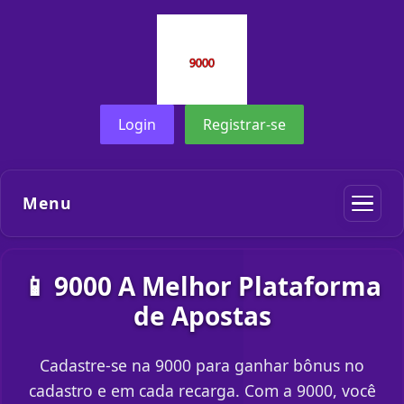
Login
Registrar-se
Menu
📱 9000 A Melhor Plataforma
de Apostas
Cadastre-se na 9000 para ganhar bônus no
cadastro e em cada recarga. Com a 9000, você