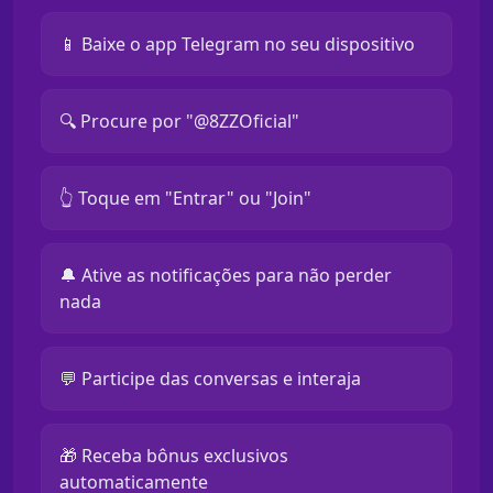
📱 Baixe o app Telegram no seu dispositivo
🔍 Procure por "@8ZZOficial"
👆 Toque em "Entrar" ou "Join"
🔔 Ative as notificações para não perder
nada
💬 Participe das conversas e interaja
🎁 Receba bônus exclusivos
automaticamente