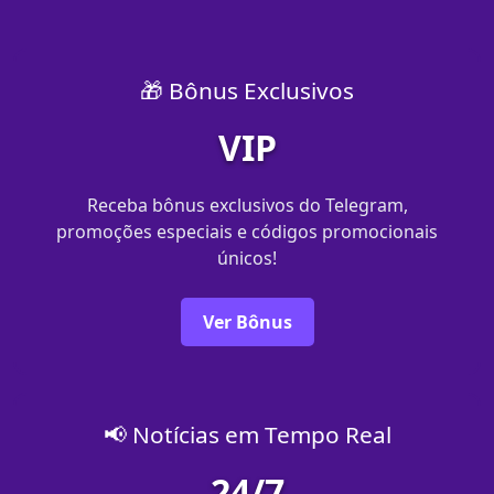
🎁 Bônus Exclusivos
VIP
Receba bônus exclusivos do Telegram,
promoções especiais e códigos promocionais
únicos!
Ver Bônus
📢 Notícias em Tempo Real
24/7