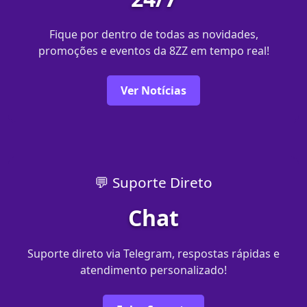
Fique por dentro de todas as novidades,
promoções e eventos da 8ZZ em tempo real!
Ver Notícias
💬 Suporte Direto
Chat
Suporte direto via Telegram, respostas rápidas e
atendimento personalizado!