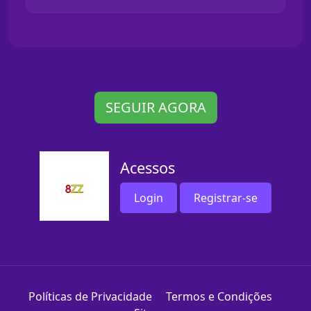
SEGUIR AGORA
Acessos
Login
Registrar-se
Políticas de Privacidade
Termos e Condições