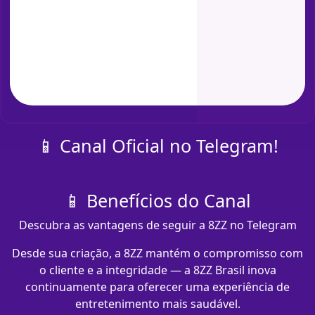
📱 Canal Oficial no Telegram!
📱 Benefícios do Canal
Descubra as vantagens de seguir a 8ZZ no Telegram
Desde sua criação, a 8ZZ mantém o compromisso com
o cliente e a integridade — a 8ZZ Brasil inova
continuamente para oferecer uma experiência de
entretenimento mais saudável.