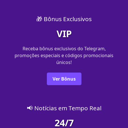
🎁 Bônus Exclusivos
VIP
Receba bônus exclusivos do Telegram,
promoções especiais e códigos promocionais
únicos!
Ver Bônus
📢 Notícias em Tempo Real
24/7