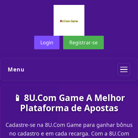
Login
Registrar-se
Menu
📱 8U.Com Game A Melhor
Plataforma de Apostas
Cadastre-se na 8U.Com Game para ganhar bônus
no cadastro e em cada recarga. Com a 8U.Com