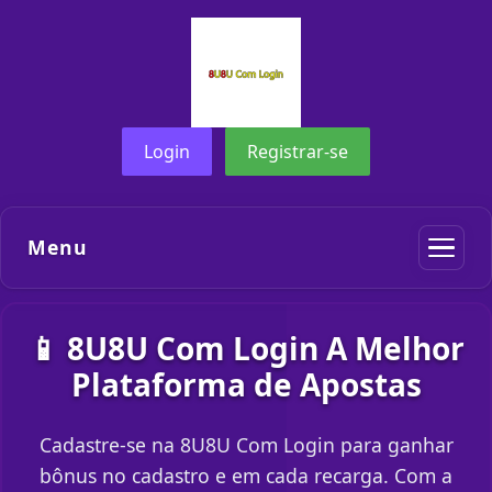
Login
Registrar-se
Menu
📱 8U8U Com Login A Melhor
Plataforma de Apostas
Cadastre-se na 8U8U Com Login para ganhar
bônus no cadastro e em cada recarga. Com a