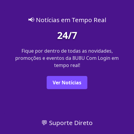
📢 Notícias em Tempo Real
24/7
Fique por dentro de todas as novidades,
promoções e eventos da 8U8U Com Login em
tempo real!
Ver Notícias
💬 Suporte Direto