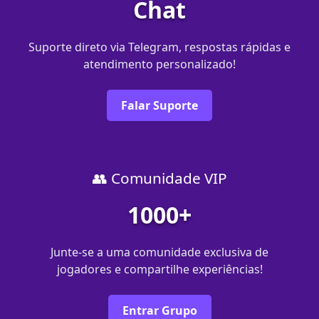
Chat
Suporte direto via Telegram, respostas rápidas e
atendimento personalizado!
Falar Suporte
👥 Comunidade VIP
1000+
Junte-se a uma comunidade exclusiva de
jogadores e compartilhe experiências!
Entrar Grupo