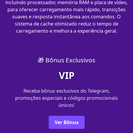
incluindo processador, memória RAM e placa de vídeo,
para oferecer carregamento mais rápido, transições
suaves e resposta instantânea aos comandos. O
sistema de cache otimizado reduz o tempo de
carregamento e melhora a experiência geral.
🎁 Bônus Exclusivos
VIP
Receba bônus exclusivos do Telegram,
promoções especiais e códigos promocionais
únicos!
Ver Bônus