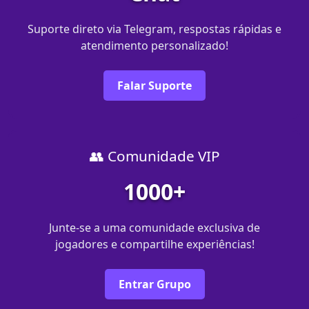
Suporte direto via Telegram, respostas rápidas e
atendimento personalizado!
Falar Suporte
👥 Comunidade VIP
1000+
Junte-se a uma comunidade exclusiva de
jogadores e compartilhe experiências!
Entrar Grupo