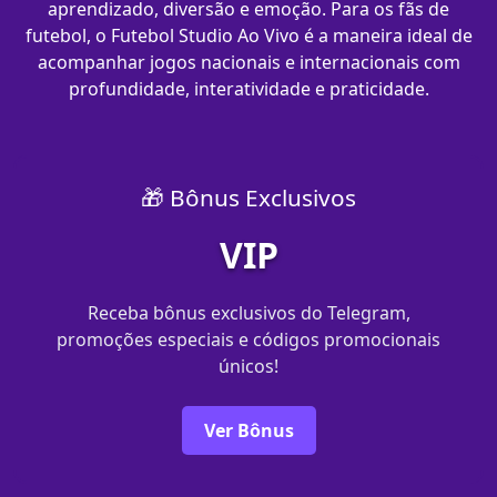
aprendizado, diversão e emoção. Para os fãs de
futebol, o Futebol Studio Ao Vivo é a maneira ideal de
acompanhar jogos nacionais e internacionais com
profundidade, interatividade e praticidade.
🎁 Bônus Exclusivos
VIP
Receba bônus exclusivos do Telegram,
promoções especiais e códigos promocionais
únicos!
Ver Bônus