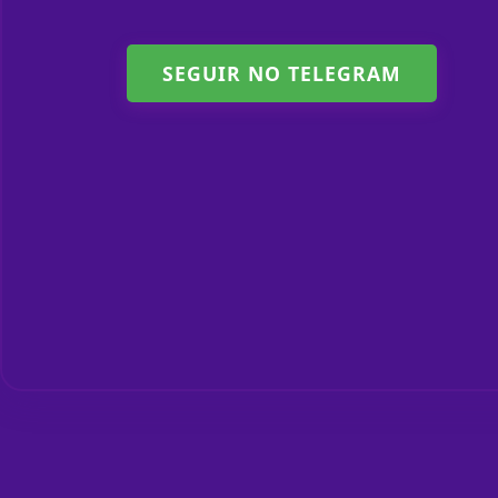
SEGUIR NO TELEGRAM