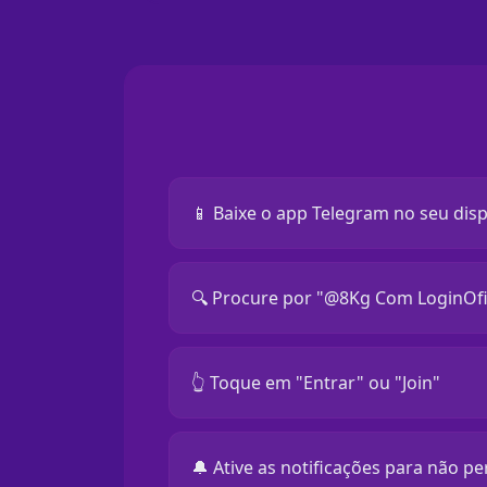
📱 Baixe o app Telegram no seu disp
🔍 Procure por "@8Kg Com LoginOfi
👆 Toque em "Entrar" ou "Join"
🔔 Ative as notificações para não p