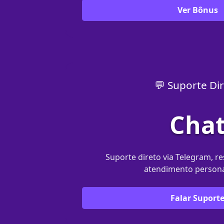
Ver Bônus
💬 Suporte Di
Cha
Suporte direto via Telegram, r
atendimento persona
Falar Suport