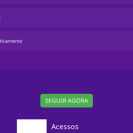
a
aticamente
SEGUIR AGORA
Acessos