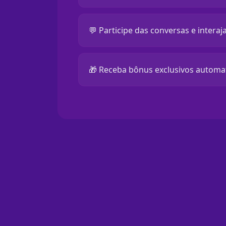
💬 Participe das conversas e interaj
🎁 Receba bônus exclusivos autom