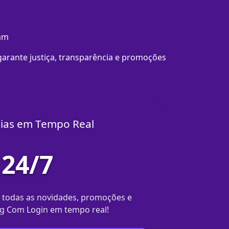
ram
arante justiça, transparência e promoções
cias em Tempo Real
24/7
e todas as novidades, promoções e
g Com Login em tempo real!