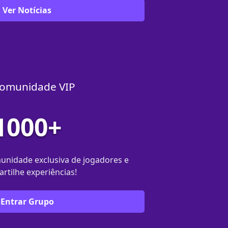
Ver Notícias
Comunidade VIP
1000+
unidade exclusiva de jogadores e
rtilhe experiências!
Entrar Grupo