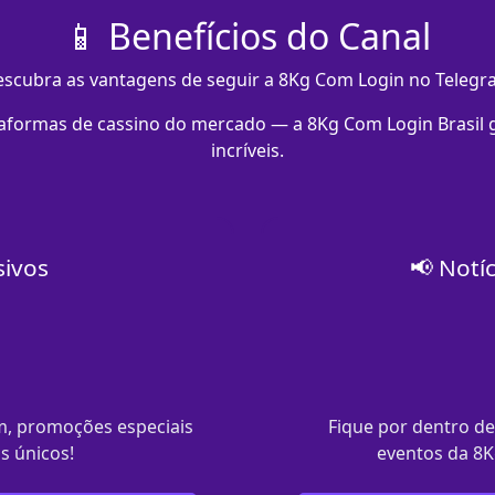
📱 Benefícios do Canal
scubra as vantagens de seguir a 8Kg Com Login no Teleg
taformas de cassino do mercado — a 8Kg Com Login Brasil g
incríveis.
sivos
📢 Notí
m, promoções especiais
Fique por dentro d
s únicos!
eventos da 8K