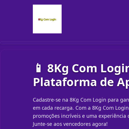
📱 8Kg Com Logi
Plataforma de A
Cadastre-se na 8Kg Com Login para gan
em cada recarga. Com a 8Kg Com Login,
promoções incríveis e uma experiência d
Junte-se aos vencedores agora!