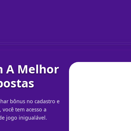
n A Melhor
postas
har bônus no cadastro e
 você tem acesso a
e jogo inigualável.