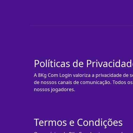
Políticas de Privacida
A 8Kg Com Login valoriza a privacidade de
de nossos canais de comunicação. Todos os 
nossos jogadores.
Termos e Condições