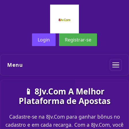
Login
Registrar-se
Menu
📱 8Jv.Com A Melhor
Plataforma de Apostas
Cadastre-se na 8Jv.Com para ganhar bônus no
cadastro e em cada recarga. Com a 8Jv.Com, você