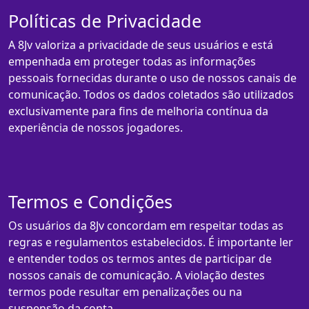
Políticas de Privacidade
A 8Jv valoriza a privacidade de seus usuários e está
empenhada em proteger todas as informações
pessoais fornecidas durante o uso de nossos canais de
comunicação. Todos os dados coletados são utilizados
exclusivamente para fins de melhoria contínua da
experiência de nossos jogadores.
Termos e Condições
Os usuários da 8Jv concordam em respeitar todas as
regras e regulamentos estabelecidos. É importante ler
e entender todos os termos antes de participar de
nossos canais de comunicação. A violação destes
termos pode resultar em penalizações ou na
suspensão da conta.