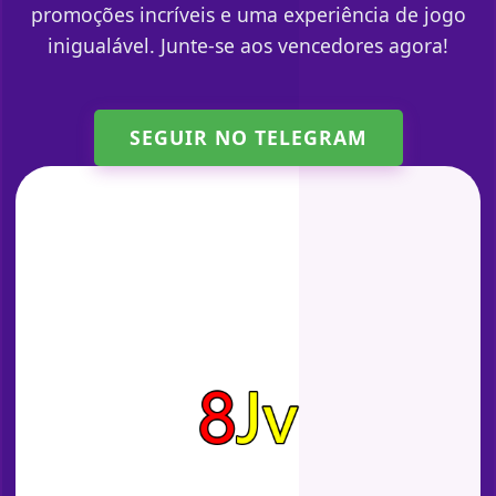
promoções incríveis e uma experiência de jogo
inigualável. Junte-se aos vencedores agora!
SEGUIR NO TELEGRAM