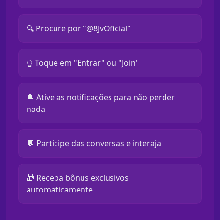
🔍 Procure por "@8JvOficial"
👆 Toque em "Entrar" ou "Join"
🔔 Ative as notificações para não perder
nada
💬 Participe das conversas e interaja
🎁 Receba bônus exclusivos
automaticamente