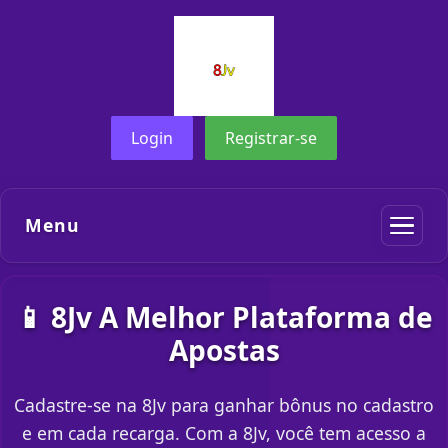
Login
Registrar-se
Menu
📱 8Jv A Melhor Plataforma de
Apostas
Cadastre-se na 8Jv para ganhar bônus no cadastro
e em cada recarga. Com a 8Jv, você tem acesso a