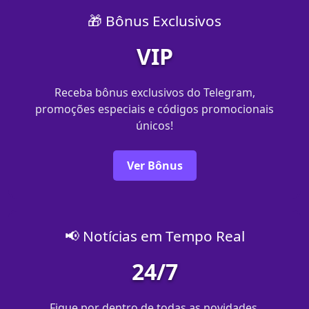
🎁 Bônus Exclusivos
VIP
Receba bônus exclusivos do Telegram,
promoções especiais e códigos promocionais
únicos!
Ver Bônus
📢 Notícias em Tempo Real
24/7
Fique por dentro de todas as novidades,