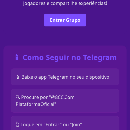
jogadores e compartilhe experiências!
Entrar Grupo
📱 Como Seguir no Telegram
📱 Baixe o app Telegram no seu dispositivo
🔍 Procure por "@8CC.Com
PlataformaOficial"
👆 Toque em "Entrar" ou "Join"