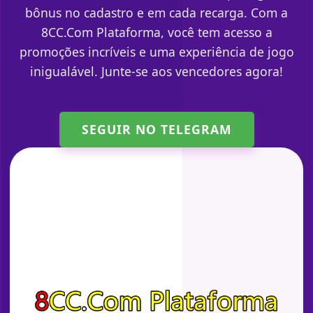
bônus no cadastro e em cada recarga. Com a
8CC.Com Plataforma, você tem acesso a
promoções incríveis e uma experiência de jogo
inigualável. Junte-se aos vencedores agora!
SEGUIR NO TELEGRAM