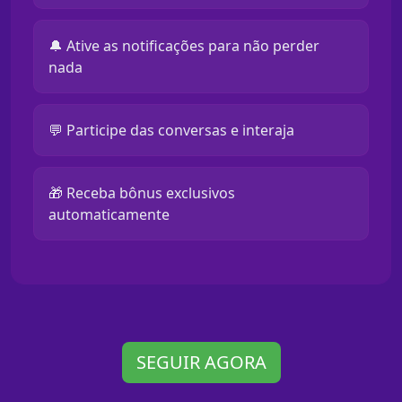
🔔 Ative as notificações para não perder
nada
💬 Participe das conversas e interaja
🎁 Receba bônus exclusivos
automaticamente
SEGUIR AGORA