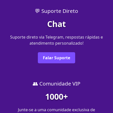
💬 Suporte Direto
Chat
Suporte direto via Telegram, respostas rápidas e
atendimento personalizado!
Falar Suporte
👥 Comunidade VIP
1000+
Junte-se a uma comunidade exclusiva de