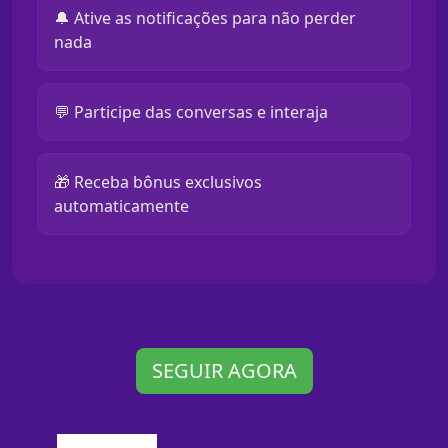
🔔 Ative as notificações para não perder
nada
💬 Participe das conversas e interaja
🎁 Receba bônus exclusivos
automaticamente
SEGUIR AGORA