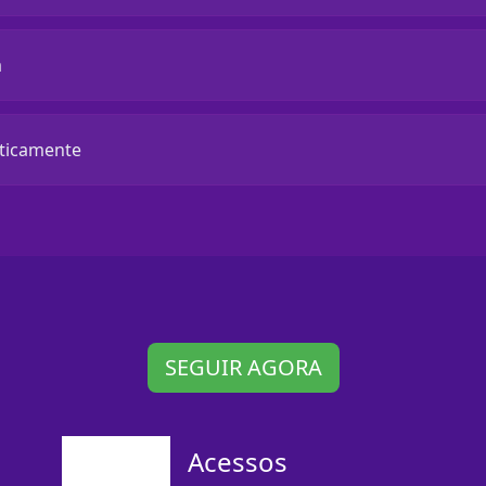
a
aticamente
SEGUIR AGORA
Acessos