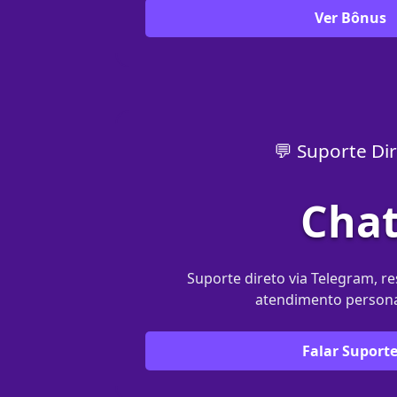
Ver Bônus
💬 Suporte Di
Cha
Suporte direto via Telegram, r
atendimento persona
Falar Suport