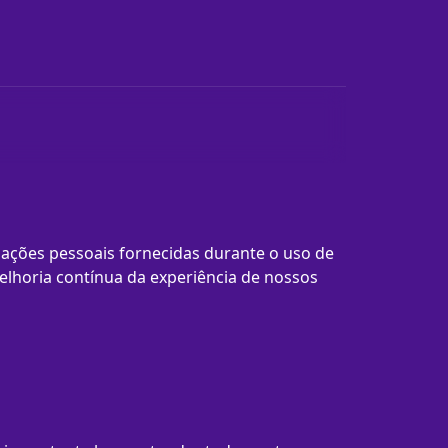
ações pessoais fornecidas durante o uso de
elhoria contínua da experiência de nossos