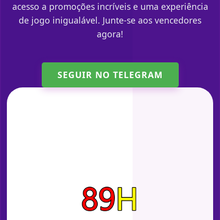
acesso a promoções incríveis e uma experiência
de jogo inigualável. Junte-se aos vencedores
agora!
SEGUIR NO TELEGRAM