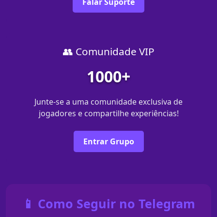
Falar Suporte
👥 Comunidade VIP
1000+
Junte-se a uma comunidade exclusiva de
jogadores e compartilhe experiências!
Entrar Grupo
📱 Como Seguir no Telegram