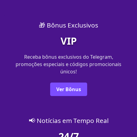
🎁 Bônus Exclusivos
VIP
Receba bônus exclusivos do Telegram,
promoções especiais e códigos promocionais
únicos!
Ver Bônus
📢 Notícias em Tempo Real
24/7