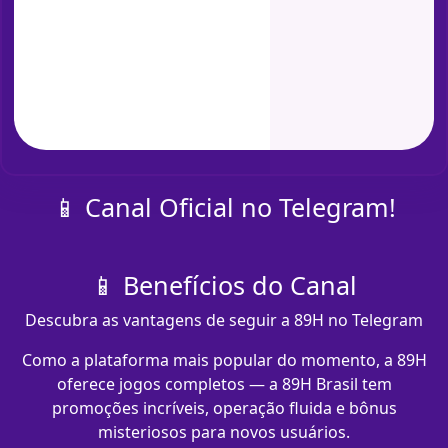
📱 Canal Oficial no Telegram!
📱 Benefícios do Canal
Descubra as vantagens de seguir a 89H no Telegram
Como a plataforma mais popular do momento, a 89H
oferece jogos completos — a 89H Brasil tem
promoções incríveis, operação fluida e bônus
misteriosos para novos usuários.