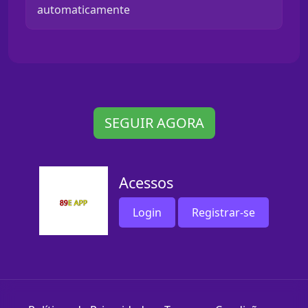
automaticamente
SEGUIR AGORA
Acessos
Login
Registrar-se