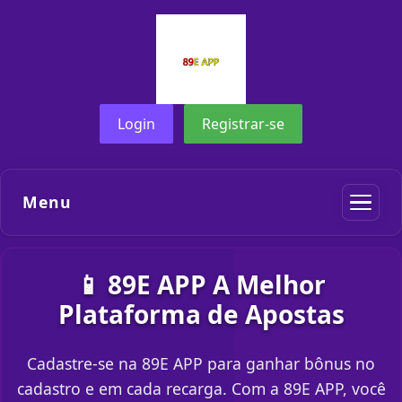
Login
Registrar-se
Menu
📱 89E APP A Melhor
Plataforma de Apostas
Cadastre-se na 89E APP para ganhar bônus no
cadastro e em cada recarga. Com a 89E APP, você