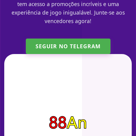
tem acesso a promoções incríveis e uma
experiência de jogo inigualável. Junte-se aos
vencedores agora!
SEGUIR NO TELEGRAM