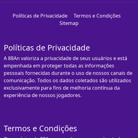
Políticas de Privacidade
Termos e Condições
Sitemap
Políticas de Privacidade
A 88An valoriza a privacidade de seus usuários e está
empenhada em proteger todas as informações
pessoais fornecidas durante o uso de nossos canais de
comunicação. Todos os dados coletados são utilizados
exclusivamente para fins de melhoria contínua da
experiência de nossos jogadores.
Termos e Condições