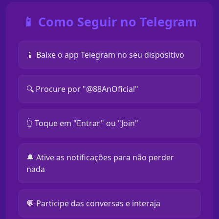
📱 Como Seguir no Telegram
📱 Baixe o app Telegram no seu dispositivo
🔍 Procure por "@88AnOficial"
👆 Toque em "Entrar" ou "Join"
🔔 Ative as notificações para não perder
nada
💬 Participe das conversas e interaja