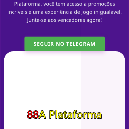
Plataforma, você tem acesso a promoções
incríveis e uma experiência de jogo inigualável.
Junte-se aos vencedores agora!
SEGUIR NO TELEGRAM