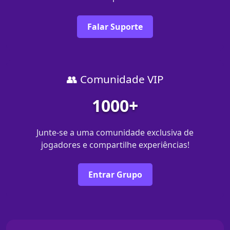
Falar Suporte
👥 Comunidade VIP
1000+
Junte-se a uma comunidade exclusiva de
jogadores e compartilhe experiências!
Entrar Grupo