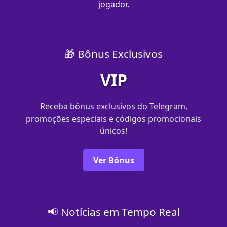
jogador.
🎁 Bônus Exclusivos
VIP
Receba bônus exclusivos do Telegram,
promoções especiais e códigos promocionais
únicos!
Ver Bônus
📢 Notícias em Tempo Real