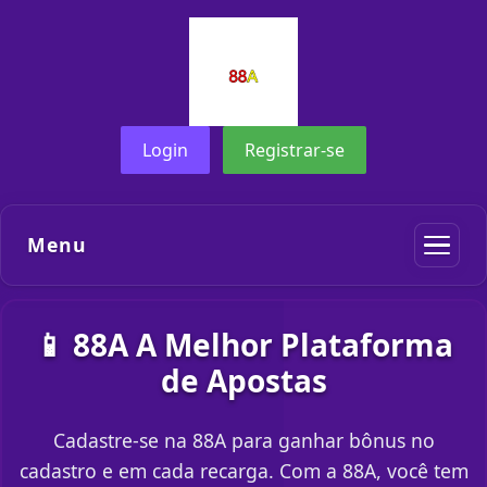
Login
Registrar-se
Menu
📱 88A A Melhor Plataforma
de Apostas
Cadastre-se na 88A para ganhar bônus no
cadastro e em cada recarga. Com a 88A, você tem