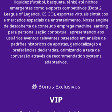
liquidez (futebol, basquete, tênis) até nichos
emergentes como e-sports competitivos (Dota 2,
League of Legends, CS:GO), esportes virtuais sintéticos
e mercados especiais de entretenimento. Nossa engine
de descoberta de conteúdo emprega machine learning
para personalização contextual, apresentando aos
usuários eventos relevantes baseados em análise de
padrões históricos de apostas, geolocalização e
preferências declaradas, otimizando a taxa de
conversão através de recommendation systems
adaptativos.
🎁 Bônus Exclusivos
VIP