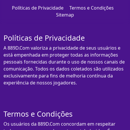
Políticas de Privacidade
Termos e Condições
Sitemap
Políticas de Privacidade
A 889D.Com valoriza a privacidade de seus usuários e
está empenhada em proteger todas as informações
pessoais fornecidas durante o uso de nossos canais de
comunicação. Todos os dados coletados são utilizados
exclusivamente para fins de melhoria contínua da
experiência de nossos jogadores.
Termos e Condições
Os usuários da 889D.Com concordam em respeitar