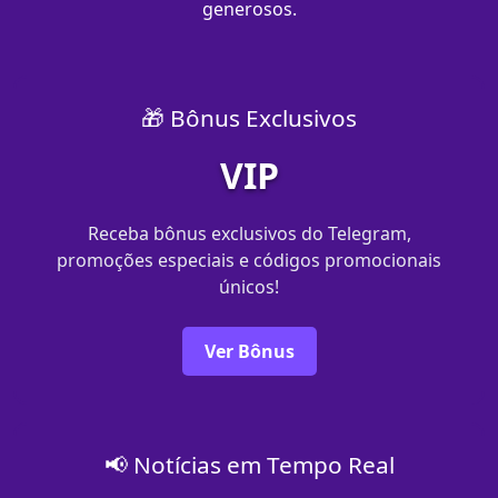
generosos.
🎁 Bônus Exclusivos
VIP
Receba bônus exclusivos do Telegram,
promoções especiais e códigos promocionais
únicos!
Ver Bônus
📢 Notícias em Tempo Real