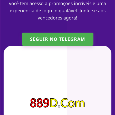
você tem acesso a promoções incríveis e uma
experiência de jogo inigualável. Junte-se aos
vencedores agora!
SEGUIR NO TELEGRAM