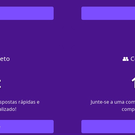
reto
👥 
t
espostas rápidas e
Junte-se a uma com
lizado!
compa
e