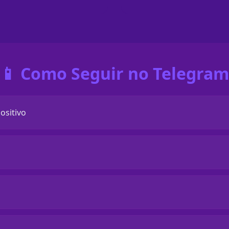
📱 Como Seguir no Telegram
ositivo