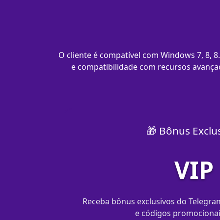
O cliente é compatível com Windows 7, 8, 
e compatibilidade com recursos avança
🎁 Bônus Exclu
VIP
Receba bônus exclusivos do Telegra
e códigos promocionai