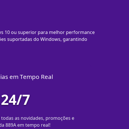
ows 10 ou superior para melhor performance
sões suportadas do Windows, garantindo
cias em Tempo Real
24/7
e todas as novidades, promoções e
da 889A em tempo real!