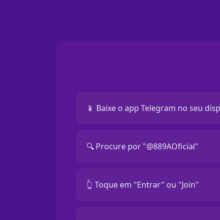
📱 Baixe o app Telegram no seu disp
🔍 Procure por "@889AOficial"
👆 Toque em "Entrar" ou "Join"