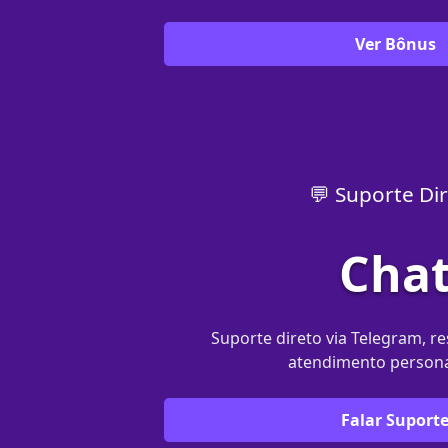
Ver Bônus
💬 Suporte Di
Cha
Suporte direto via Telegram, r
atendimento persona
Falar Suport