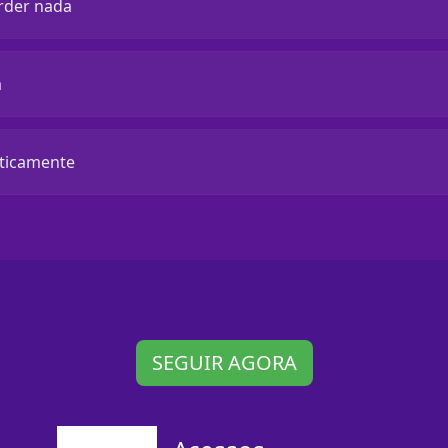
erder nada
a
aticamente
SEGUIR AGORA