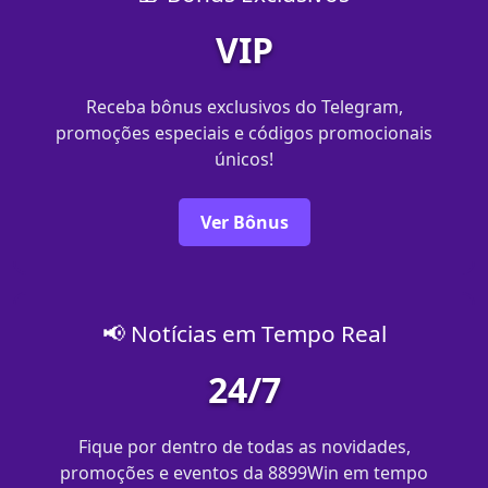
VIP
Receba bônus exclusivos do Telegram,
promoções especiais e códigos promocionais
únicos!
Ver Bônus
📢 Notícias em Tempo Real
24/7
Fique por dentro de todas as novidades,
promoções e eventos da 8899Win em tempo