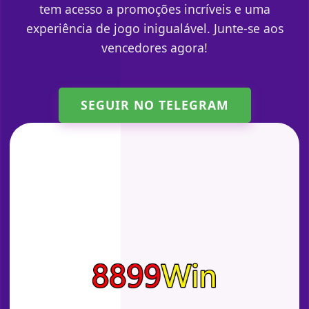
tem acesso a promoções incríveis e uma
experiência de jogo inigualável. Junte-se aos
vencedores agora!
SEGUIR NO TELEGRAM