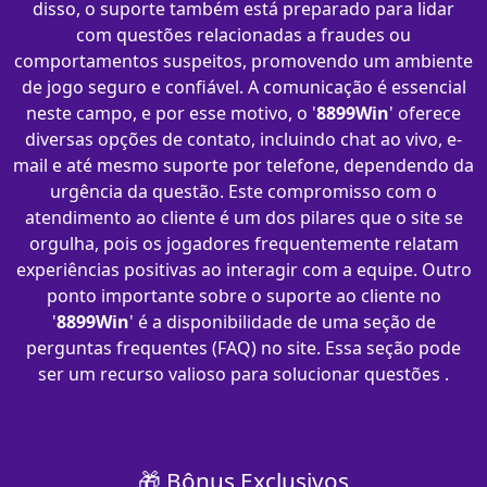
disso, o suporte também está preparado para lidar
com questões relacionadas a fraudes ou
comportamentos suspeitos, promovendo um ambiente
de jogo seguro e confiável. A comunicação é essencial
neste campo, e por esse motivo, o '
8899Win
' oferece
diversas opções de contato, incluindo chat ao vivo, e-
mail e até mesmo suporte por telefone, dependendo da
urgência da questão. Este compromisso com o
atendimento ao cliente é um dos pilares que o site se
orgulha, pois os jogadores frequentemente relatam
experiências positivas ao interagir com a equipe. Outro
ponto importante sobre o suporte ao cliente no
'
8899Win
' é a disponibilidade de uma seção de
perguntas frequentes (FAQ) no site. Essa seção pode
ser um recurso valioso para solucionar questões .
🎁 Bônus Exclusivos