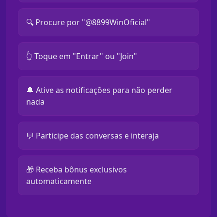
🔍 Procure por "@8899WinOficial"
👆 Toque em "Entrar" ou "Join"
🔔 Ative as notificações para não perder
nada
💬 Participe das conversas e interaja
🎁 Receba bônus exclusivos
automaticamente