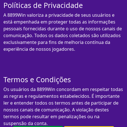
Políticas de Privacidade
A 8899Win valoriza a privacidade de seus usuários e
está empenhada em proteger todas as informações
pessoais fornecidas durante o uso de nossos canais de
comunicação. Todos os dados coletados são utilizados
exclusivamente para fins de melhoria contínua da
experiência de nossos jogadores.
Termos e Condições
Os usuários da 8899Win concordam em respeitar todas
as regras e regulamentos estabelecidos. É importante
ler e entender todos os termos antes de participar de
nossos canais de comunicação. A violação destes
termos pode resultar em penalizações ou na
suspensão da conta.