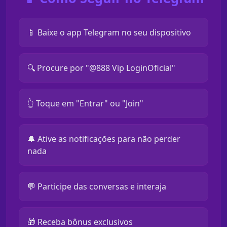
📱 Baixe o app Telegram no seu dispositivo
🔍 Procure por "@888 Vip LoginOficial"
👆 Toque em "Entrar" ou "Join"
🔔 Ative as notificações para não perder
nada
💬 Participe das conversas e interaja
🎁 Receba bônus exclusivos