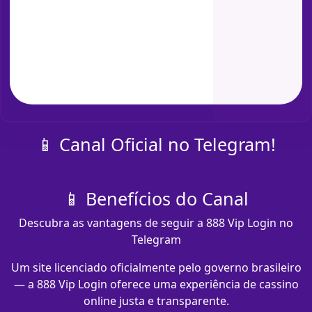
📱 Canal Oficial no Telegram!
📱 Benefícios do Canal
Descubra as vantagens de seguir a 888 Vip Login no
Telegram
Um site licenciado oficialmente pelo governo brasileiro
— a 888 Vip Login oferece uma experiência de cassino
online justa e transparente.