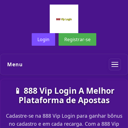
Login
Registrar-se
Menu
📱 888 Vip Login A Melhor
Plataforma de Apostas
Cadastre-se na 888 Vip Login para ganhar bônus
no cadastro e em cada recarga. Com a 888 Vip