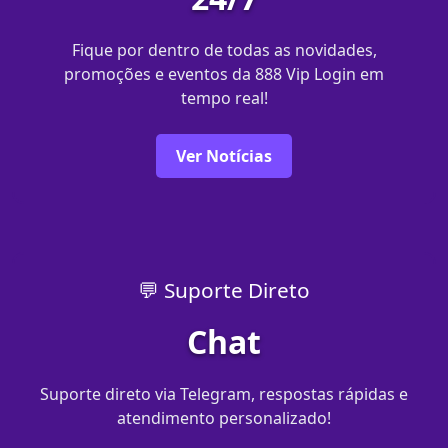
Fique por dentro de todas as novidades,
promoções e eventos da 888 Vip Login em
tempo real!
Ver Notícias
💬 Suporte Direto
Chat
Suporte direto via Telegram, respostas rápidas e
atendimento personalizado!