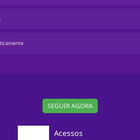
a
aticamente
SEGUIR AGORA
Acessos