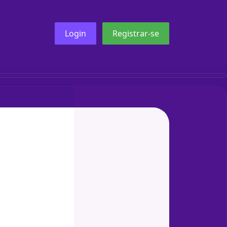
Login
Registrar-se