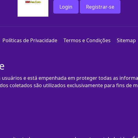
Login
Registrar-se
Políticas de Privacidade
Termos e Condições
Sitemap
de
us usuários e está empenhada em proteger todas as informa
os coletados são utilizados exclusivamente para fins de m