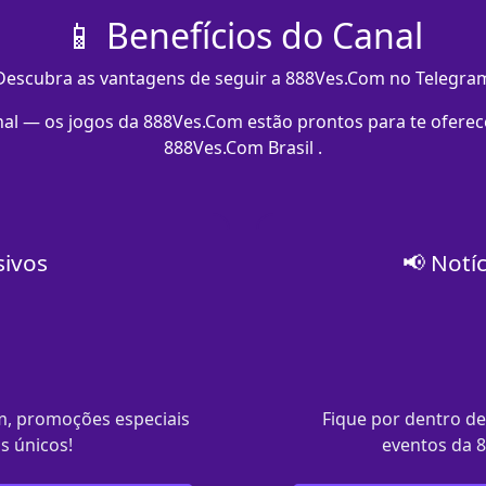
📱 Benefícios do Canal
Descubra as vantagens de seguir a 888Ves.Com no Telegra
nal — os jogos da 888Ves.Com estão prontos para te ofere
888Ves.Com Brasil .
sivos
📢 Notí
m, promoções especiais
Fique por dentro d
s únicos!
eventos da 