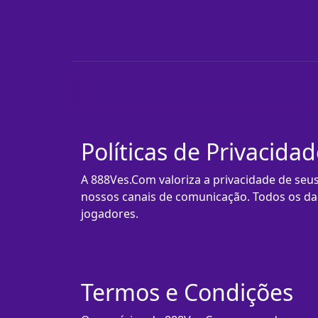
Políticas de Privacida
A 888Ves.Com valoriza a privacidade de se
nossos canais de comunicação. Todos os dad
jogadores.
Termos e Condições