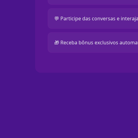
💬 Participe das conversas e interaj
🎁 Receba bônus exclusivos autom