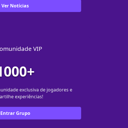
Ver Notícias
Comunidade VIP
1000+
unidade exclusiva de jogadores e
rtilhe experiências!
Entrar Grupo