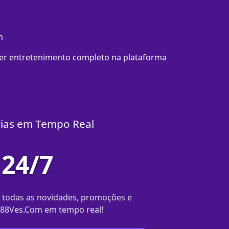
m
cer entretenimento completo na plataforma
cias em Tempo Real
24/7
e todas as novidades, promoções e
888Ves.Com em tempo real!