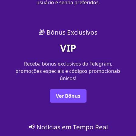
usuário e senha preferidos.
🎁 Bônus Exclusivos
VIP
Receba bônus exclusivos do Telegram,
promoções especiais e códigos promocionais
únicos!
Ver Bônus
📢 Notícias em Tempo Real