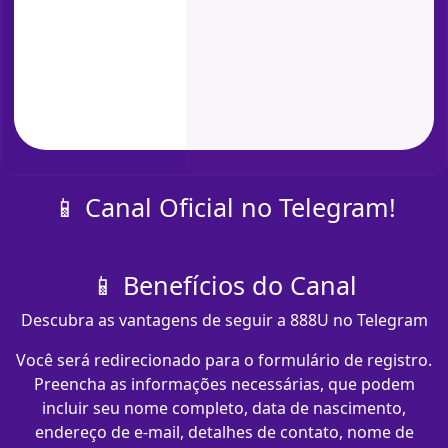
📱 Canal Oficial no Telegram!
📱 Benefícios do Canal
Descubra as vantagens de seguir a 888U no Telegram
Você será redirecionado para o formulário de registro.
Preencha as informações necessárias, que podem
incluir seu nome completo, data de nascimento,
endereço de e-mail, detalhes de contato, nome de