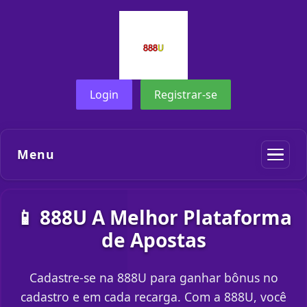
Login
Registrar-se
Menu
📱 888U A Melhor Plataforma
de Apostas
Cadastre-se na 888U para ganhar bônus no
cadastro e em cada recarga. Com a 888U, você