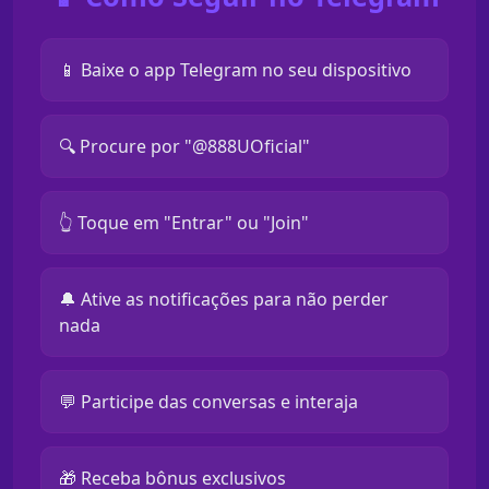
📱 Baixe o app Telegram no seu dispositivo
🔍 Procure por "@888UOficial"
👆 Toque em "Entrar" ou "Join"
🔔 Ative as notificações para não perder
nada
💬 Participe das conversas e interaja
🎁 Receba bônus exclusivos