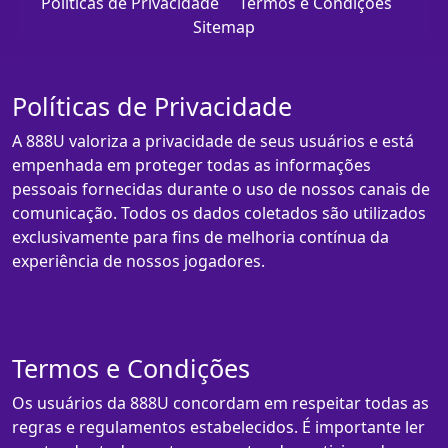
Políticas de Privacidade
Termos e Condições
Sitemap
Políticas de Privacidade
A 888U valoriza a privacidade de seus usuários e está
empenhada em proteger todas as informações
pessoais fornecidas durante o uso de nossos canais de
comunicação. Todos os dados coletados são utilizados
exclusivamente para fins de melhoria contínua da
experiência de nossos jogadores.
Termos e Condições
Os usuários da 888U concordam em respeitar todas as
regras e regulamentos estabelecidos. É importante ler