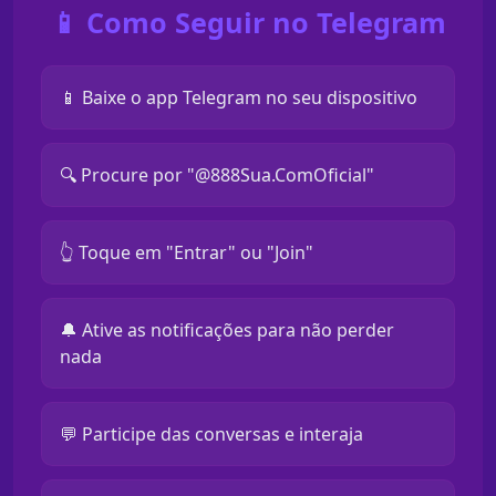
📱 Como Seguir no Telegram
📱 Baixe o app Telegram no seu dispositivo
🔍 Procure por "@888Sua.ComOficial"
👆 Toque em "Entrar" ou "Join"
🔔 Ative as notificações para não perder
nada
💬 Participe das conversas e interaja