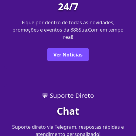
24/7
Fique por dentro de todas as novidades,
promoções e eventos da 888Sua.Com em tempo
real!
Ver Notícias
💬 Suporte Direto
Chat
Suporte direto via Telegram, respostas rápidas e
atendimento personalizado!