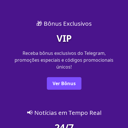
🎁 Bônus Exclusivos
VIP
Receba bônus exclusivos do Telegram,
promoções especiais e códigos promocionais
únicos!
Ver Bônus
📢 Notícias em Tempo Real
24/7