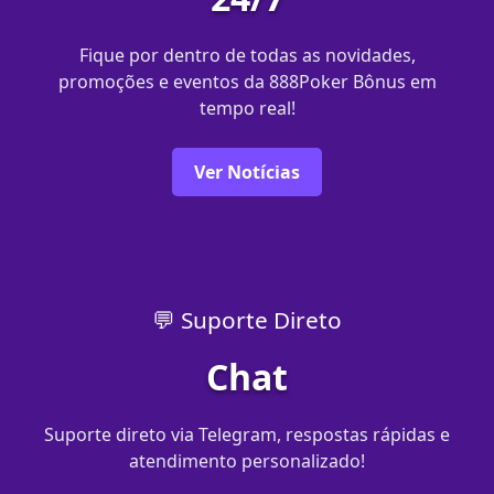
Fique por dentro de todas as novidades,
promoções e eventos da 888Poker Bônus em
tempo real!
Ver Notícias
💬 Suporte Direto
Chat
Suporte direto via Telegram, respostas rápidas e
atendimento personalizado!