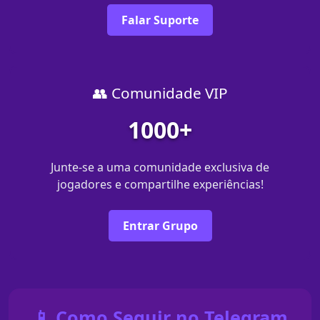
Falar Suporte
👥 Comunidade VIP
1000+
Junte-se a uma comunidade exclusiva de
jogadores e compartilhe experiências!
Entrar Grupo
📱 Como Seguir no Telegram