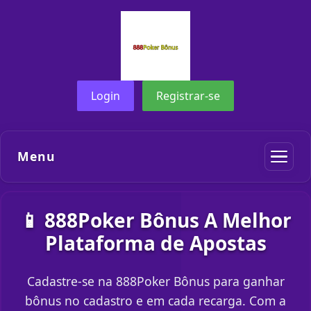
Login
Registrar-se
Menu
📱 888Poker Bônus A Melhor
Plataforma de Apostas
Cadastre-se na 888Poker Bônus para ganhar
bônus no cadastro e em cada recarga. Com a