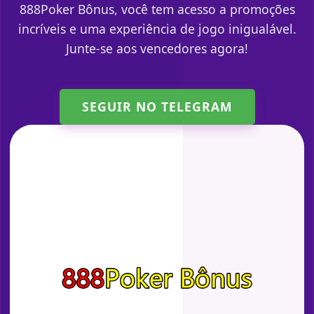
888Poker Bônus, você tem acesso a promoções
incríveis e uma experiência de jogo inigualável.
Junte-se aos vencedores agora!
SEGUIR NO TELEGRAM