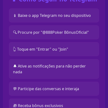
📱 Baixe o app Telegram no seu dispositivo
🔍 Procure por "@888Poker BônusOficial"
👆 Toque em "Entrar" ou "Join"
🔔 Ative as notificações para não perder
nada
💬 Participe das conversas e interaja
🎁 Receba bônus exclusivos