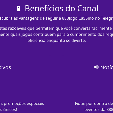
📱 Benefícios do Canal
scubra as vantagens de seguir a 888Jogo CaSSino no Teleg
ostas razoáveis que permitem que você converta facilmente
ente quais jogos contribuem para o cumprimento dos requi
eficiência enquanto se diverte.
sivos
📢 Notí
m, promoções especiais
Fique por dentro d
s únicos!
eventos da 88