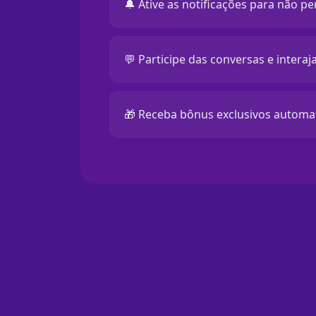
🔔 Ative as notificações para não p
💬 Participe das conversas e interaj
🎁 Receba bônus exclusivos autom