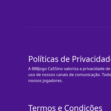
Políticas de Privacida
A 888Jogo CaSSino valoriza a privacidade d
uso de nossos canais de comunicação. Todos
nossos jogadores.
Termos e Condições