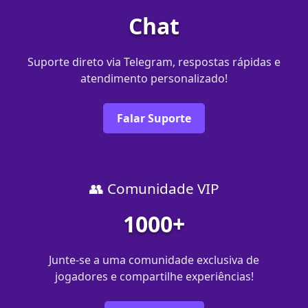
Chat
Suporte direto via Telegram, respostas rápidas e
atendimento personalizado!
Falar Suporte
👥 Comunidade VIP
1000+
Junte-se a uma comunidade exclusiva de
jogadores e compartilhe experiências!