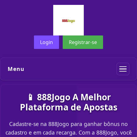
Login
Registrar-se
Menu
📱 888Jogo A Melhor
Plataforma de Apostas
Cadastre-se na 888Jogo para ganhar bônus no
cadastro e em cada recarga. Com a 888Jogo, você