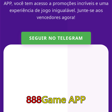
APP, você tem acesso a promoções incríveis e uma
experiência de jogo inigualável. Junte-se aos
vencedores agora!
SEGUIR NO TELEGRAM