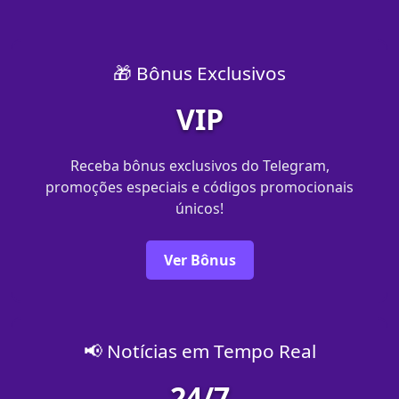
🎁 Bônus Exclusivos
VIP
Receba bônus exclusivos do Telegram,
promoções especiais e códigos promocionais
únicos!
Ver Bônus
📢 Notícias em Tempo Real
24/7