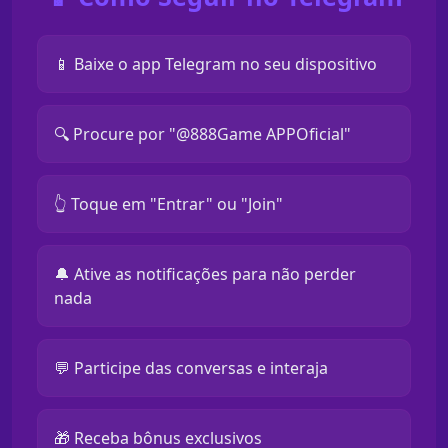
📱 Baixe o app Telegram no seu dispositivo
🔍 Procure por "@888Game APPOficial"
👆 Toque em "Entrar" ou "Join"
🔔 Ative as notificações para não perder
nada
💬 Participe das conversas e interaja
🎁 Receba bônus exclusivos