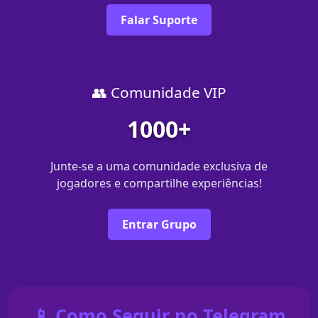
Falar Suporte
👥 Comunidade VIP
1000+
Junte-se a uma comunidade exclusiva de
jogadores e compartilhe experiências!
Entrar Grupo
📱 Como Seguir no Telegram