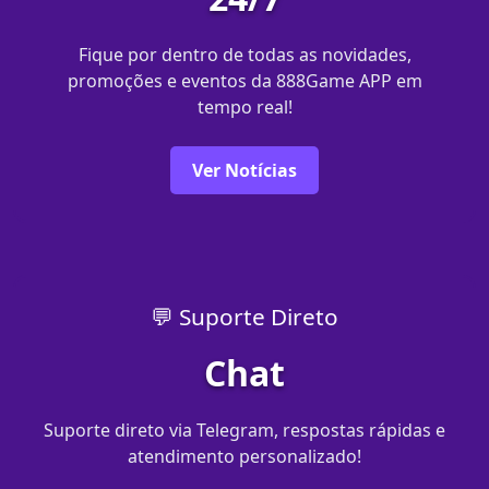
Fique por dentro de todas as novidades,
promoções e eventos da 888Game APP em
tempo real!
Ver Notícias
💬 Suporte Direto
Chat
Suporte direto via Telegram, respostas rápidas e
atendimento personalizado!