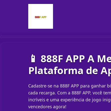
📱 888F APP A M
Plataforma de A
Cadastre-se na 888F APP para ganhar b
cada recarga. Com a 888F APP, você te
incríveis e uma experiência de jogo inig
vencedores agora!