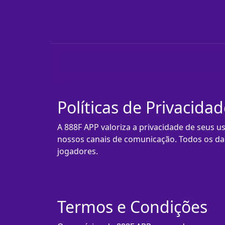
Políticas de Privacida
A 888F APP valoriza a privacidade de seus 
nossos canais de comunicação. Todos os dad
jogadores.
Termos e Condições