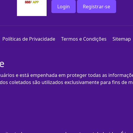
Login
Registrar-se
Políticas de Privacidade
Termos e Condições
Sitemap
de
usuários e está empenhada em proteger todas as informaçõ
os coletados são utilizados exclusivamente para fins de m