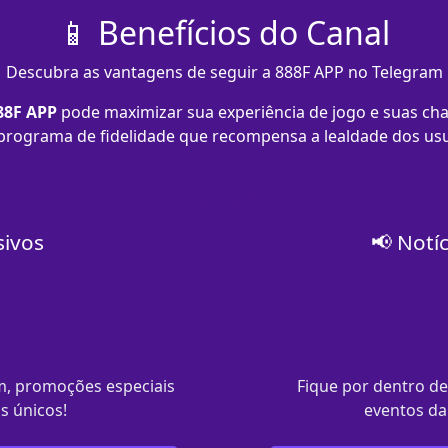
📱 Benefícios do Canal
Descubra as vantagens de seguir a 888F APP no Telegram
88F APP
pode maximizar sua experiência de jogo e suas cha
programa de fidelidade que recompensa a lealdade dos usu
sivos
📢 Notí
m, promoções especiais
Fique por dentro d
s únicos!
eventos da