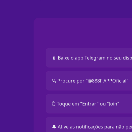
📱 Baixe o app Telegram no seu disp
🔍 Procure por "@888F APPOficial"
👆 Toque em "Entrar" ou "Join"
🔔 Ative as notificações para não p