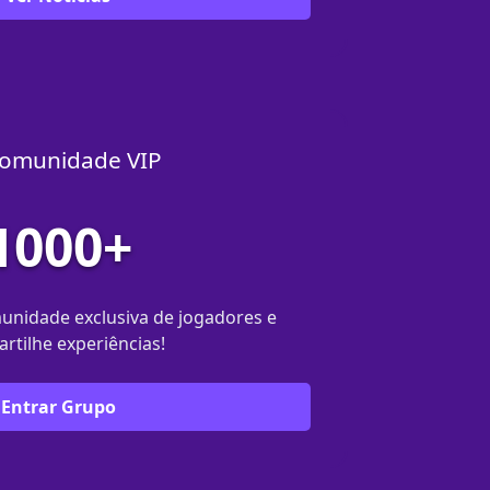
Comunidade VIP
1000+
unidade exclusiva de jogadores e
rtilhe experiências!
Entrar Grupo