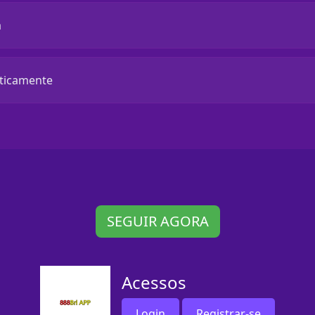
a
aticamente
SEGUIR AGORA
Acessos
Login
Registrar-se