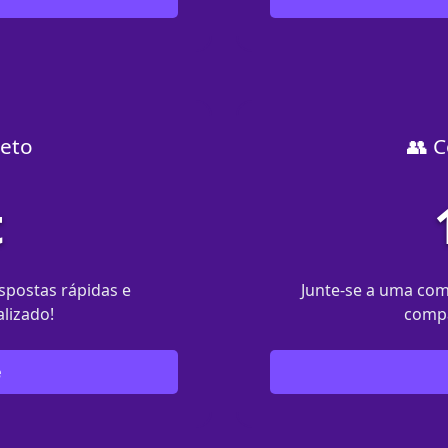
reto
👥 
t
espostas rápidas e
Junte-se a uma com
lizado!
compa
e