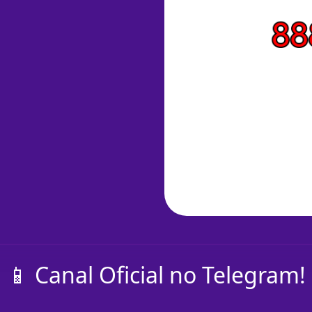
📱 Canal Oficial no Telegram!