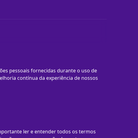
ões pessoais fornecidas durante o uso de
elhoria contínua da experiência de nossos
mportante ler e entender todos os termos