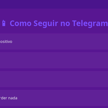
📱 Como Seguir no Telegram
ositivo
"
erder nada