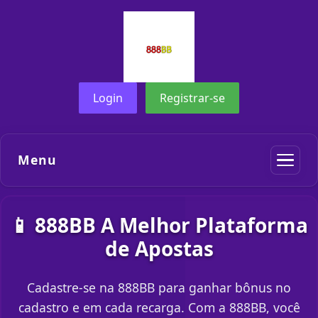
Login
Registrar-se
Menu
📱 888BB A Melhor Plataforma
de Apostas
Cadastre-se na 888BB para ganhar bônus no
cadastro e em cada recarga. Com a 888BB, você