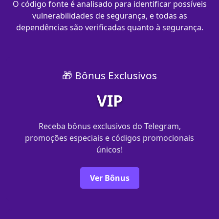
O código fonte é analisado para identificar possíveis
vulnerabilidades de segurança, e todas as
dependências são verificadas quanto à segurança.
🎁 Bônus Exclusivos
VIP
Receba bônus exclusivos do Telegram,
promoções especiais e códigos promocionais
únicos!
Ver Bônus