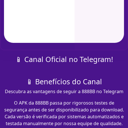
📱 Canal Oficial no Telegram!
📱 Benefícios do Canal
Descubra as vantagens de seguir a 888BB no Telegram
O APK da 888BB passa por rigorosos testes de
segurança antes de ser disponibilizado para download.
Cada versão é verificada por sistemas automatizados e
testada manualmente por nossa equipe de qualidade.