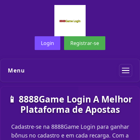
Login
Registrar-se
Menu
📱 8888Game Login A Melhor
Plataforma de Apostas
Cadastre-se na 8888Game Login para ganhar
bônus no cadastro e em cada recarga. Com a