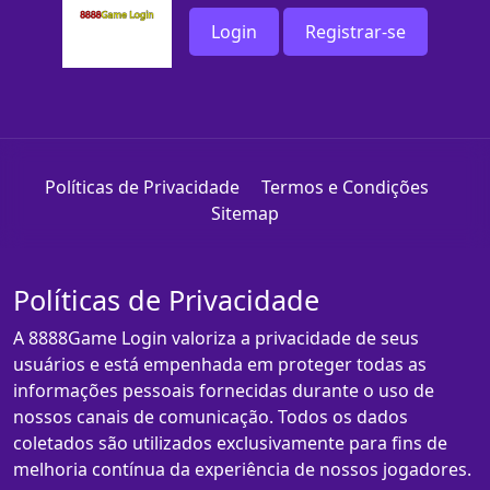
Login
Registrar-se
Políticas de Privacidade
Termos e Condições
Sitemap
Políticas de Privacidade
A 8888Game Login valoriza a privacidade de seus
usuários e está empenhada em proteger todas as
informações pessoais fornecidas durante o uso de
nossos canais de comunicação. Todos os dados
coletados são utilizados exclusivamente para fins de
melhoria contínua da experiência de nossos jogadores.