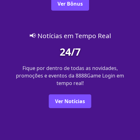
Ver Bônus
📢 Notícias em Tempo Real
24/7
Fique por dentro de todas as novidades,
promoções e eventos da 8888Game Login em
tempo real!
Ver Notícias