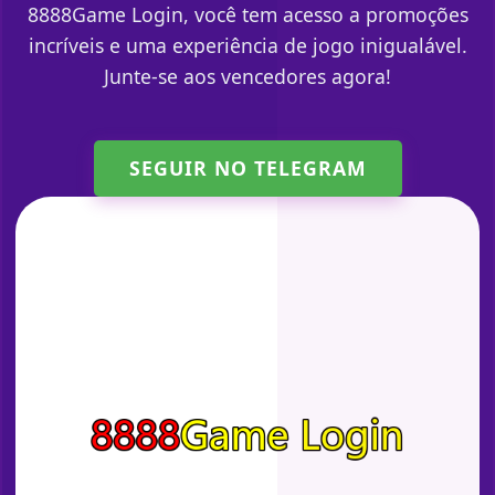
8888Game Login, você tem acesso a promoções
incríveis e uma experiência de jogo inigualável.
Junte-se aos vencedores agora!
SEGUIR NO TELEGRAM