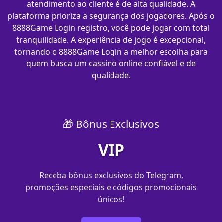
atendimento ao cliente é de alta qualidade. A
plataforma prioriza a segurança dos jogadores. Após o
8888Game Login registro, você pode jogar com total
tranquilidade. A experiência de jogo é excepcional,
tornando o 8888Game Login a melhor escolha para
quem busca um cassino online confiável e de
qualidade.
🎁 Bônus Exclusivos
VIP
Receba bônus exclusivos do Telegram,
promoções especiais e códigos promocionais
únicos!