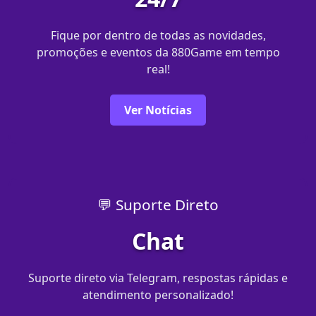
Fique por dentro de todas as novidades,
promoções e eventos da 880Game em tempo
real!
Ver Notícias
💬 Suporte Direto
Chat
Suporte direto via Telegram, respostas rápidas e
atendimento personalizado!