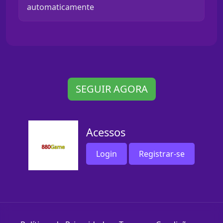
automaticamente
SEGUIR AGORA
Acessos
Login
Registrar-se