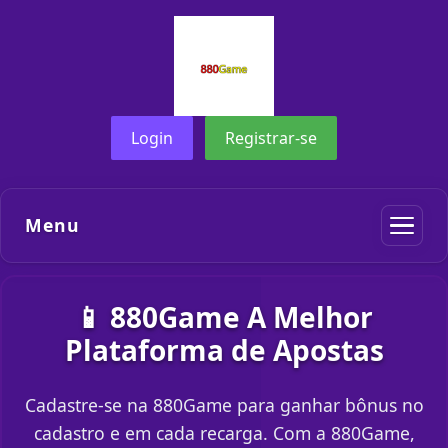
Login
Registrar-se
Menu
📱 880Game A Melhor
Plataforma de Apostas
Cadastre-se na 880Game para ganhar bônus no
cadastro e em cada recarga. Com a 880Game,