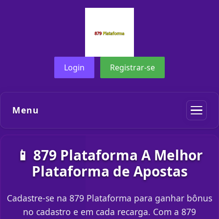
Login
Registrar-se
Menu
📱 879 Plataforma A Melhor
Plataforma de Apostas
Cadastre-se na 879 Plataforma para ganhar bônus
no cadastro e em cada recarga. Com a 879