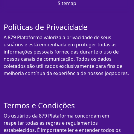
Sitemap
Políticas de Privacidade
A 879 Plataforma valoriza a privacidade de seus
usuários e está empenhada em proteger todas as
informações pessoais fornecidas durante o uso de
nossos canais de comunicação. Todos os dados
coletados são utilizados exclusivamente para fins de
melhoria contínua da experiência de nossos jogadores.
Termos e Condições
Os usuários da 879 Plataforma concordam em
respeitar todas as regras e regulamentos
estabelecidos. É importante ler e entender todos os