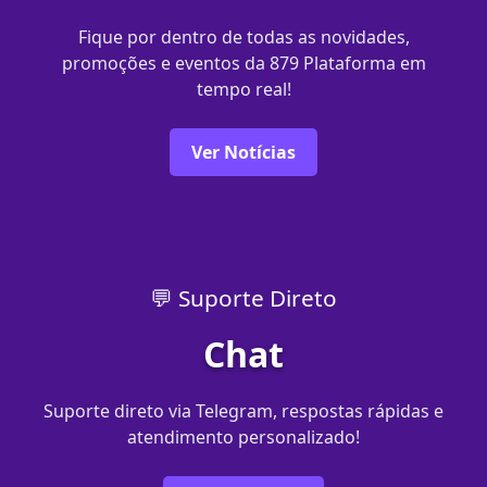
Fique por dentro de todas as novidades,
promoções e eventos da 879 Plataforma em
tempo real!
Ver Notícias
💬 Suporte Direto
Chat
Suporte direto via Telegram, respostas rápidas e
atendimento personalizado!