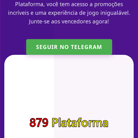
Plataforma, você tem acesso a promoções
incríveis e uma experiência de jogo inigualável.
Junte-se aos vencedores agora!
SEGUIR NO TELEGRAM