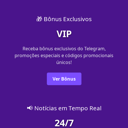
🎁 Bônus Exclusivos
VIP
Receba bônus exclusivos do Telegram,
promoções especiais e códigos promocionais
únicos!
Ver Bônus
📢 Notícias em Tempo Real
24/7