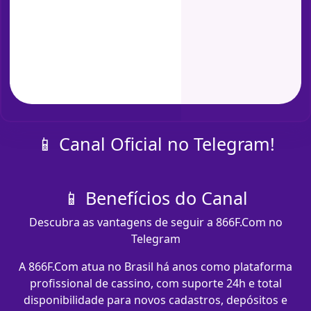
📱 Canal Oficial no Telegram!
📱 Benefícios do Canal
Descubra as vantagens de seguir a 866F.Com no
Telegram
A 866F.Com atua no Brasil há anos como plataforma
profissional de cassino, com suporte 24h e total
disponibilidade para novos cadastros, depósitos e