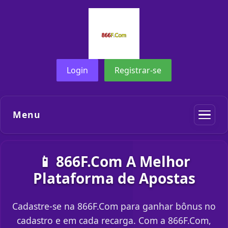
Login
Registrar-se
Menu
📱 866F.Com A Melhor
Plataforma de Apostas
Cadastre-se na 866F.Com para ganhar bônus no
cadastro e em cada recarga. Com a 866F.Com,