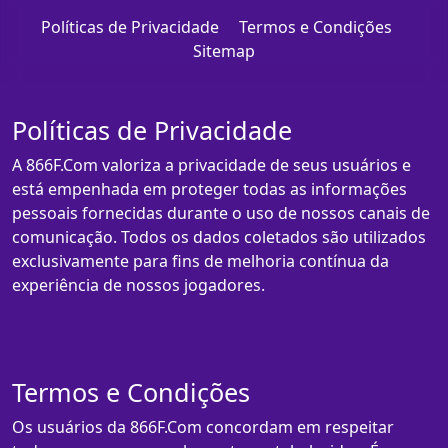
Políticas de Privacidade
Termos e Condições
Sitemap
Políticas de Privacidade
A 866F.Com valoriza a privacidade de seus usuários e
está empenhada em proteger todas as informações
pessoais fornecidas durante o uso de nossos canais de
comunicação. Todos os dados coletados são utilizados
exclusivamente para fins de melhoria contínua da
experiência de nossos jogadores.
Termos e Condições
Os usuários da 866F.Com concordam em respeitar