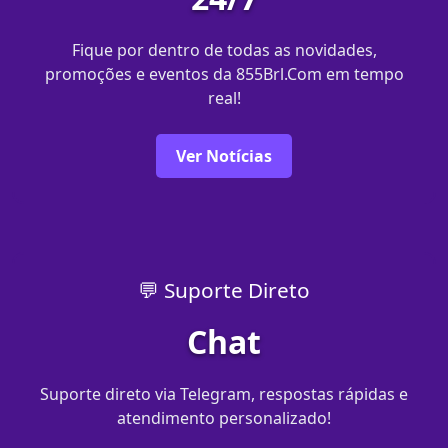
Fique por dentro de todas as novidades,
promoções e eventos da 855Brl.Com em tempo
real!
Ver Notícias
💬 Suporte Direto
Chat
Suporte direto via Telegram, respostas rápidas e
atendimento personalizado!