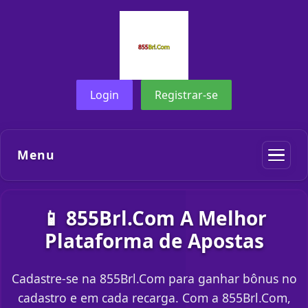
Login
Registrar-se
Menu
📱 855Brl.Com A Melhor
Plataforma de Apostas
Cadastre-se na 855Brl.Com para ganhar bônus no
cadastro e em cada recarga. Com a 855Brl.Com,