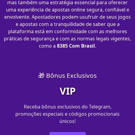
mas também uma estratégia essencial para oferecer
uma experiência de apostas online segura, confiável e
envolvente. Apostadores podem usufruir de seus jogos
e apostas com a tranquilidade de saber que a
plataforma está em conformidade com as melhores
práticas de segurança e com as normas legais vigentes,
como a
8385 Com Brasil
.
🎁 Bônus Exclusivos
VIP
Receba bônus exclusivos do Telegram,
promoções especiais e códigos promocionais
únicos!