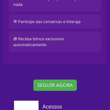
nada
💬 Participe das conversas e interaja
🎁 Receba bônus exclusivos
automaticamente
SEGUIR AGORA
Acessos