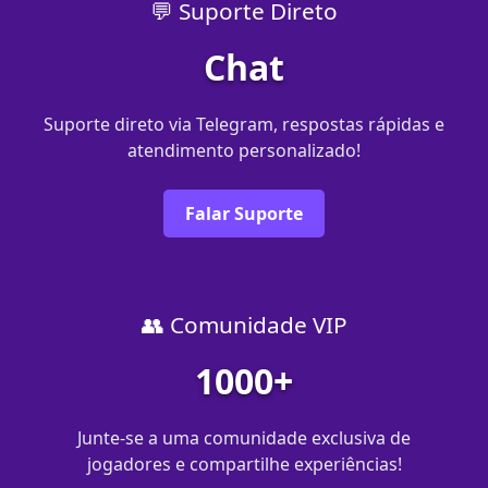
💬 Suporte Direto
Chat
Suporte direto via Telegram, respostas rápidas e
atendimento personalizado!
Falar Suporte
👥 Comunidade VIP
1000+
Junte-se a uma comunidade exclusiva de
jogadores e compartilhe experiências!