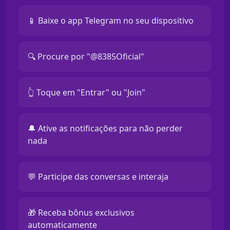
📱 Baixe o app Telegram no seu dispositivo
🔍 Procure por "@8385Oficial"
👆 Toque em "Entrar" ou "Join"
🔔 Ative as notificações para não perder
nada
💬 Participe das conversas e interaja
🎁 Receba bônus exclusivos
automaticamente