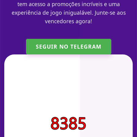
tem acesso a promoções incríveis e uma
experiência de jogo inigualável. Junte-se aos
vencedores agora!
SEGUIR NO TELEGRAM