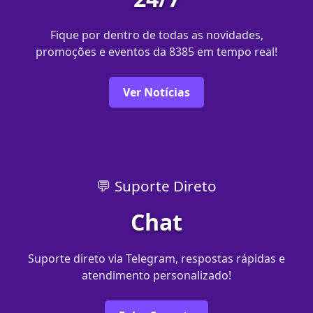
Fique por dentro de todas as novidades,
promoções e eventos da 8385 em tempo real!
Ver Notícias
💬 Suporte Direto
Chat
Suporte direto via Telegram, respostas rápidas e
atendimento personalizado!